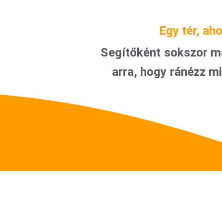
Egy tér, ah
Segítőként sokszor ma
arra, hogy ránézz m