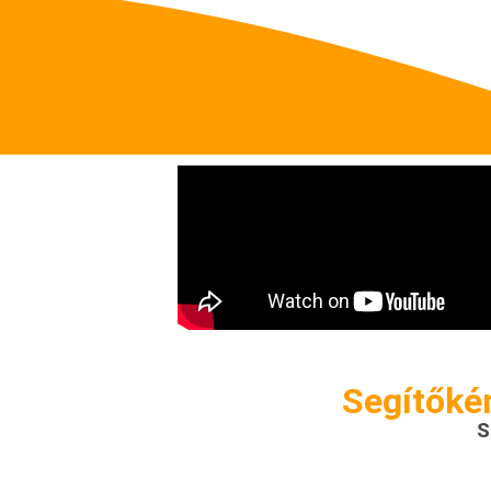
Segítőkén
S