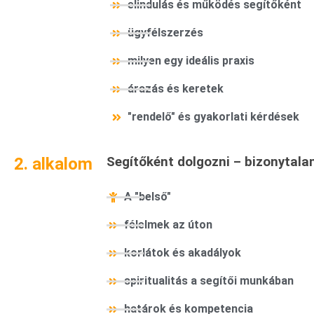
elindulás és működés segítőként
ügyfélszerzés
milyen egy ideális praxis
árazás és keretek
"rendelő" és gyakorlati kérdések
2. alkalom
Segítőként dolgozni – bizonytala
A "belső"
félelmek az úton
korlátok és akadályok
spiritualitás a segítői munkában
határok és kompetencia