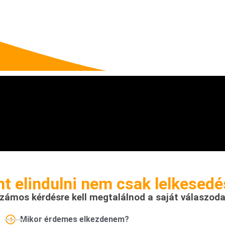
t elindulni nem csak lelkesed
zámos kérdésre kell megtalálnod a saját válaszoda
Mikor érdemes elkezdenem?