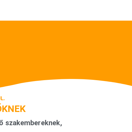
L.
ŐKNEK
tő szakembereknek,