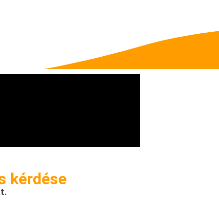
és kérdése
t.