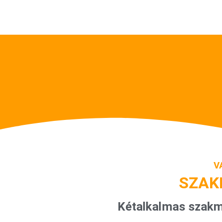
V
SZAK
Kétalkalmas szakm