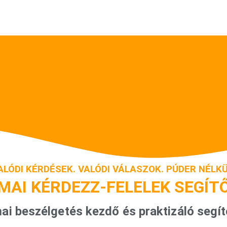
ALÓDI KÉRDÉSEK. VALÓDI VÁLASZOK. PÚDER NÉLKÜ
MAI KÉRDEZZ-FELELEK SEGÍT
ai beszélgetés kezdő és praktizáló segí