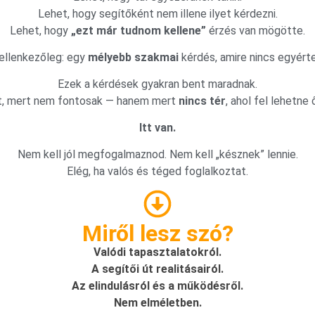
Lehet, hogy segítőként nem illene ilyet kérdezni.
Lehet, hogy
„ezt már tudnom kellene”
érzés van mögötte.
ellenkezőleg: egy
mélyebb szakmai
kérdés, amire nincs egyérte
Ezek a kérdések gyakran bent maradnak.
t, mert nem fontosak — hanem mert
nincs tér
, ahol fel lehetne 
Itt van.
Nem kell jól megfogalmaznod. Nem kell „késznek” lennie.
Elég, ha valós és téged foglalkoztat.
Miről lesz szó?
Valódi tapasztalatokról.
A segítői út realitásairól.
Az elindulásról és a működésről.
Nem elméletben.