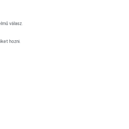
lmű válasz.
őket hozni.