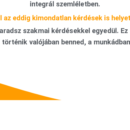
integrál szemléletben.
ol az eddig kimondatlan kérdések is helye
radsz szakmai kérdésekkel egyedül. Ez 
i történik valójában benned, a munkádban