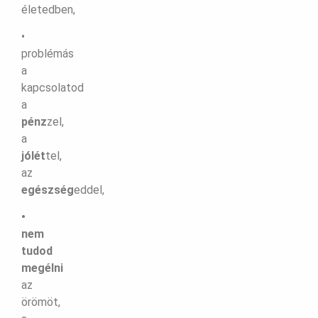
életedben,
•
problémás
a
kapcsolatod
a
pénz
zel,
a
jólét
tel,
az
egészség
eddel,
•
nem
tudod
megélni
az
örömöt,