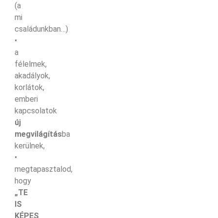
(a
mi
családunkban…)
•
a
félelmek,
akadályok,
korlátok,
emberi
kapcsolatok
új
megvilágítás
ba
kerülnek,
•
megtapasztalod,
hogy
„TE
IS
KÉPES