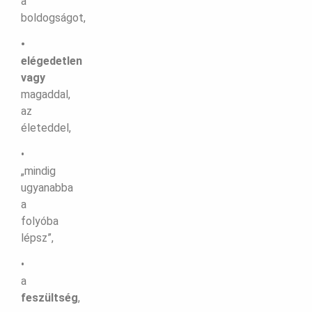
a
boldogságot,
•
elégedetlen
vagy
magaddal,
az
életeddel,
•
„mindig
ugyanabba
a
folyóba
lépsz”,
•
a
feszültség
,