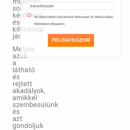
működni
sok
kérdéssel
Az adatvédelmi irányelveket elolvastam és felhasználási
és
feltételeket elfogadom
kihívással
jár.
FELIRATKOZOM
Melyek
azok
a
látható
és
rejtett
akadályok,
amikkel
szembesülünk
és
azt
gondoljuk