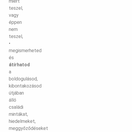
miért
teszel,
vagy
éppen
nem
teszel,
•
megismerheted
és
átírhatod
a
boldogulásod,
kibontakozásod
útjában
álló
családi
mintákat,
hiedelmeket,
meggyőződéseket