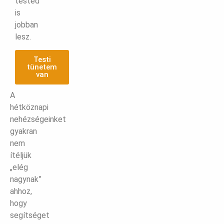
tested
is
jobban
lesz.
Testi
tünetem
van
A
hétköznapi
nehézségeinket
gyakran
nem
ítéljük
„elég
nagynak”
ahhoz,
hogy
segítséget