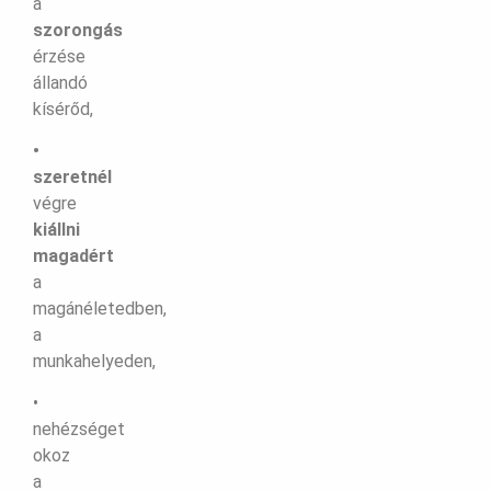
a
szorongás
érzése
állandó
kísérőd,
•
szeretnél
végre
kiállni
magadért
a
magánéletedben,
a
munkahelyeden,
•
nehézséget
okoz
a