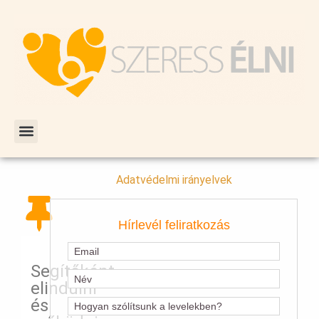
Adatvédelmi irányelvek
Hírlevél feliratkozás
Segítőként
elindulni
és