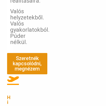
realitásaira.
Valós
helyzetekből.
Valós
gyakorlatokból.
Púder
nélkül.
Szeretnék
kapcsolódni,
megnézem
H
i