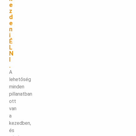
e
z
d
e
n
i
É
L
N
I
.
A
lehetőség
minden
pillanatban
ott
van
a
kezedben,
és