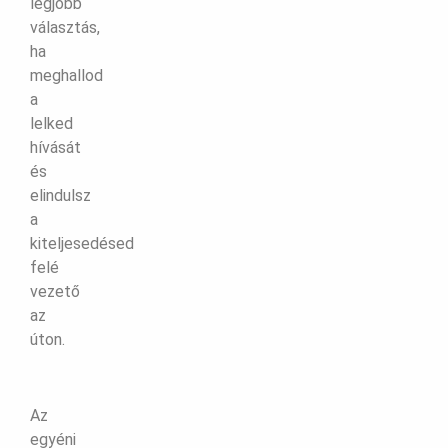
legjobb
választás,
ha
meghallod
a
lelked
hívását
és
elindulsz
a
kiteljesedésed
felé
vezető
az
úton.
Az
egyéni