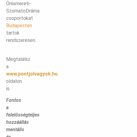
Önismereti-
SzomatoDráma
csoportokat
Budapesten
tartok
rendszeresen.
Megtalálsz
a
www.pontjolvagyok.hu
oldalon
is.
Fontos
a
felelősségteljes
hozzáállás
mentális
és