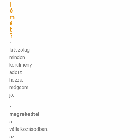
l
é
m
á
t
?
•
látszólag
minden
körülmény
adott
hozzá,
mégsem
jó,
•
megrekedtél
a
vállalkozásodban,
az