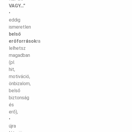
VAGY…”
•
eddig
ismeretlen
belső
erőforrások
ra
lelhetsz
magadban
(pl.
hit,
motiváció,
önbizalom,
belső
biztonság
és
erő),
•
újra