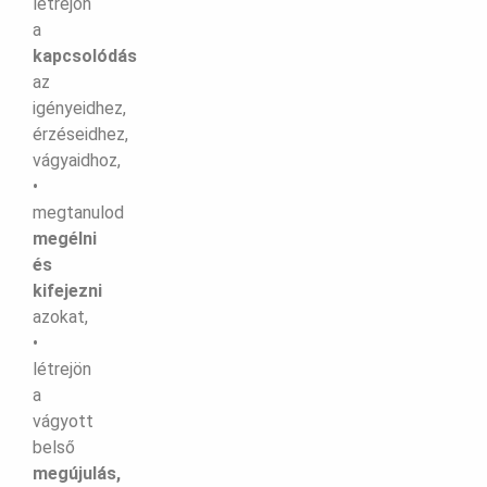
létrejön
a
kapcsolódás
az
igényeidhez,
érzéseidhez,
vágyaidhoz,
•
megtanulod
megélni
és
kifejezni
azokat,
•
létrejön
a
vágyott
belső
megújulás,