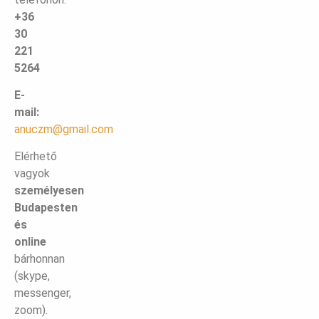
+36
30
221
5264
E-
mail:
anuczm@gmail.com
Elérhető
vagyok
személyesen
Budapesten
és
online
bárhonnan
(skype,
messenger,
zoom).