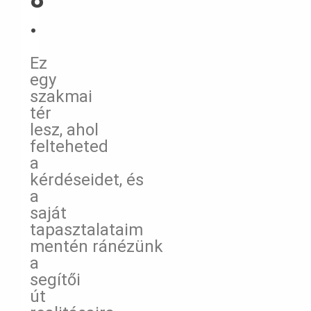
.
Ez
egy
szakmai
tér
lesz,
ahol
felteheted
a
kérdéseidet,
és
a
saját
tapasztalataim
mentén
ránézünk
a
segítői
út