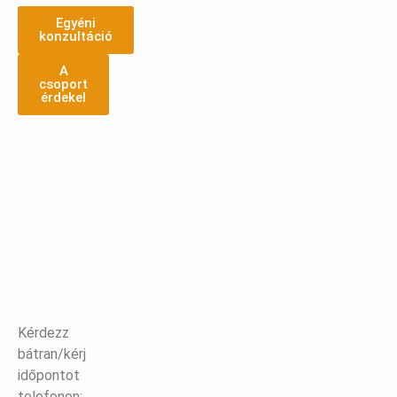
Egyéni
konzultáció
A
csoport
érdekel
Kérdezz
bátran/kérj
időpontot
telefonon: