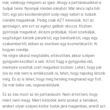
már, valahogy mégsem az igazi. Ahogy a pattanásunkkal is
tudjuk tenni. Nyomjuk minden irányból. Már nincs rajta bőr.
Sőt, egy pici kezdeményből szép nagy sebet is tudunk
csinálni magunknak. Pedig csak AZT keressük. Azt az
apróságot, ami ezt az egész galibát okozza. Közben
gyötörjük magunkat, álcázni próbáljuk, tűvel szurkáljuk,
segítséget kérünk párunktól, egy barátunktól, vagy egy
szakembertől, ebben az esetben egy kozmetikustól. Ki
hogyan csinálja.
Ha végre sikerül megtalálni, eltávolítani, akkor szépen
gyógyulni kezdhet a seb. Attól függ a gyógyulási idő,
mennyire szedtük szét magunkat közben. Lehet, hogy pár
óra és már nem is emlékszünk rá, lehet, hogy napokig látszik
még. És az is lehet, hogy még hetekig megmarad egy folt.
De már béke van, regenerálódunk.
Ez az írás most az én pattanásom. Nem értettem, hogy
miért nem megy. Miért kínlódok leírni azokat a témákat,
amiket olyan szépen körbe tudok járni magamban, amiről azt