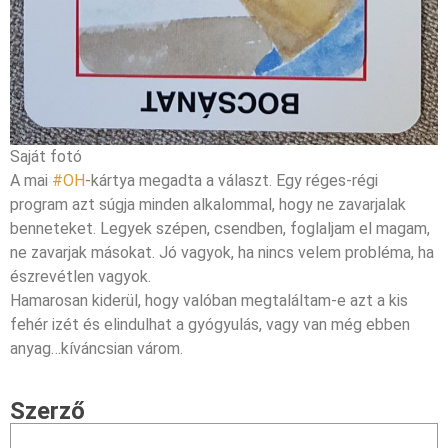
Saját fotó
A mai
#OH
-kártya megadta a választ. Egy réges-régi
program azt súgja minden alkalommal, hogy ne zavarjalak
benneteket. Legyek szépen, csendben, foglaljam el magam,
ne zavarjak másokat. Jó vagyok, ha nincs velem probléma, ha
észrevétlen vagyok.
Hamarosan kiderül, hogy valóban megtaláltam-e azt a kis
fehér izét és elindulhat a gyógyulás, vagy van még ebben
anyag…kíváncsian várom.
Szerző