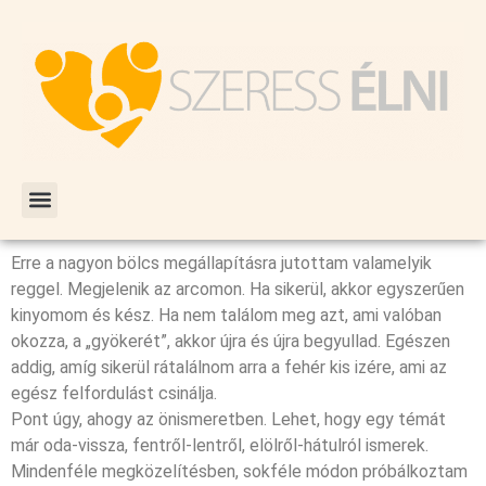
Erre a nagyon bölcs megállapításra jutottam valamelyik
reggel. Megjelenik az arcomon. Ha sikerül, akkor egyszerűen
kinyomom és kész. Ha nem találom meg azt, ami valóban
okozza, a „gyökerét”, akkor újra és újra begyullad. Egészen
addig, amíg sikerül rátalálnom arra a fehér kis izére, ami az
egész felfordulást csinálja.
Pont úgy, ahogy az önismeretben. Lehet, hogy egy témát
már oda-vissza, fentről-lentről, elölről-hátulról ismerek.
Minde
nféle megközelítésben, sokféle módon próbálkoztam