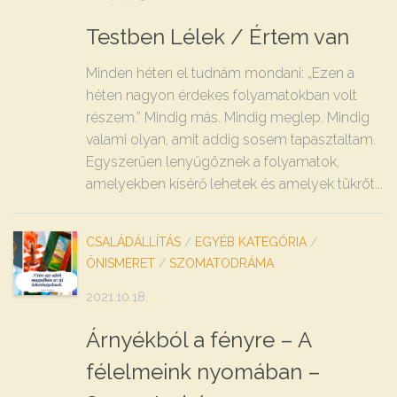
Testben Lélek / Értem van
Minden héten el tudnám mondani: „Ezen a
héten nagyon érdekes folyamatokban volt
részem.” Mindig más. Mindig meglep. Mindig
valami olyan, amit addig sosem tapasztaltam.
Egyszerűen lenyűgöznek a folyamatok,
amelyekben kísérő lehetek és amelyek tükröt...
CSALÁDÁLLÍTÁS
/
EGYÉB KATEGÓRIA
/
ÖNISMERET
/
SZOMATODRÁMA
2021.10.18.
Árnyékból a fényre – A
félelmeink nyomában –