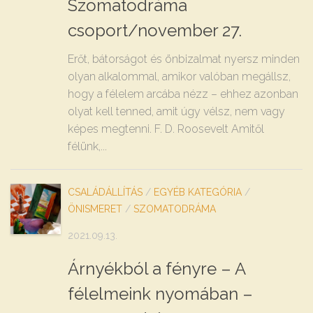
Szomatodráma
csoport/november 27.
Erőt, bátorságot és önbizalmat nyersz minden
olyan alkalommal, amikor valóban megállsz,
hogy a félelem arcába nézz – ehhez azonban
olyat kell tenned, amit úgy vélsz, nem vagy
képes megtenni. F. D. Roosevelt Amitől
félünk,...
CSALÁDÁLLÍTÁS
/
EGYÉB KATEGÓRIA
/
ÖNISMERET
/
SZOMATODRÁMA
2021.09.13.
Árnyékból a fényre – A
félelmeink nyomában –