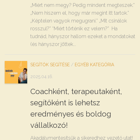
„Miért nem megy? Pedig mindent megteszek.”
„Nem hiszem el, hogy már megint itt tartok.”
„Képtelen vagyok megugrani.” „Mit csinálok
rosszul?” “Miért történik ez velem?” Ha
tudnád, hányszor hallom ezeket a mondatokat
(és hányszor jöttek...
SEGÍTŐK SEGÍTÉSE
/
EGYÉB KATEGÓRIA
2025.04.16.
Coachként, terapeutaként,
segítőként is lehetsz
eredményes és boldog
vállalkozó!
Akadálymentesítsük a sikeredhez vezető utat!