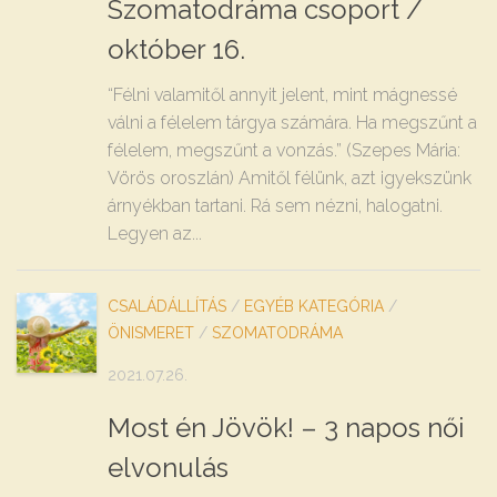
Szomatodráma csoport /
október 16.
“Félni valamitől annyit jelent, mint mágnessé
válni a félelem tárgya számára. Ha megszűnt a
félelem, megszűnt a vonzás.” (Szepes Mária:
Vörös oroszlán) Amitől félünk, azt igyekszünk
árnyékban tartani. Rá sem nézni, halogatni.
Legyen az...
CSALÁDÁLLÍTÁS
/
EGYÉB KATEGÓRIA
/
ÖNISMERET
/
SZOMATODRÁMA
2021.07.26.
Most én Jövök! – 3 napos női
elvonulás