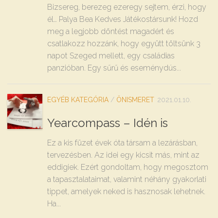
Bizsereg, berezeg ezeregy sejtem, érzi, hogy
él… Palya Bea Kedves Játékostársunk! Hozd
meg a legjobb döntést magadért és
csatlakozz hozzánk, hogy együtt töltsünk 3
napot Szeged mellett, egy családias
panzióban. Egy sűrű és eseménydús...
EGYÉB KATEGÓRIA
/
ÖNISMERET
2021.01.10.
Yearcompass – Idén is
Ez a kis füzet évek óta társam a lezárásban,
tervezésben. Az idei egy kicsit más, mint az
eddigiek. Ezért gondoltam, hogy megosztom
a tapasztalataimat, valamint néhány gyakorlati
tippet, amelyek neked is hasznosak lehetnek.
Ha...