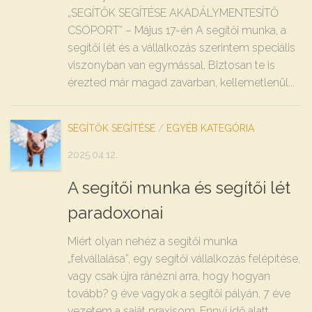
„SEGÍTŐK SEGÍTÉSE AKADÁLYMENTESÍTŐ
CSOPORT” – Május 17-én A segítői munka, a
segítői lét és a vállalkozás szerintem speciális
viszonyban van egymással. Biztosan te is
érezted már magad zavarban, kellemetlenül...
SEGÍTŐK SEGÍTÉSE
/
EGYÉB KATEGÓRIA
2025.04.12.
A segítői munka és segítői lét
paradoxonai
Miért olyan nehéz a segítői munka
„felvállalása”, egy segítői vállalkozás felépítése,
vagy csak újra ránézni arra, hogy hogyan
tovább? 9 éve vagyok a segítői pályán, 7 éve
vezetem a saját praxisom. Ennyi idő alatt...