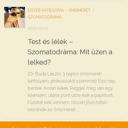
EGYÉB KATEGÓRIA
/
ÖNISMERET
/
SZOMATODRÁMA
2020.02.10.
Test és lélek –
Szomatodráma: Mit üzen a
lelked?
(Dr. Buda László 3 napos önismereti
tanfolyam, játékvezetői szemmel) Első nap:
péntek. Korán kelek. Reggel még van egy
kliensem, utána pont útba esik a papírbolt.
Füzetet kell vennem, hiszen jövő héten
kezdődik az önismereti...