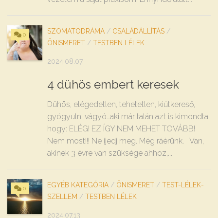
SZOMATODRÁMA
/
CSALÁDÁLLÍTÁS
/
0
ÖNISMERET
/
TESTBEN LÉLEK
2024.08.07.
4 dühös embert keresek
Dühös, elégedetlen, tehetetlen, kiútkereső,
gyógyulni vágyó…aki már talán azt is kimondta,
hogy: ELÉG! EZ ÍGY NEM MEHET TOVÁBB!
Nem most!!! Ne ijedj meg. Még ráérünk. Van,
akinek 3 évre van szüksége ahhoz,...
EGYÉB KATEGÓRIA
/
ÖNISMERET
/
TEST-LÉLEK-
0
SZELLEM
/
TESTBEN LÉLEK
2024.07.13.