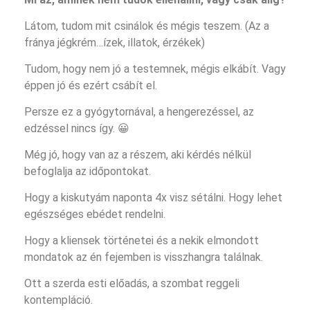
Látom, tudom mit csinálok és mégis teszem. (Az a
fránya jégkrém…ízek, illatok, érzékek)
Tudom, hogy nem jó a testemnek, mégis elkábít. Vagy
éppen jó és ezért csábít el.
Persze ez a gyógytornával, a hengerezéssel, az
edzéssel nincs így. 😀
Még jó, hogy van az a részem, aki kérdés nélkül
befoglalja az időpontokat.
Hogy a kiskutyám naponta 4x visz sétálni. Hogy lehet
egészséges ebédet rendelni.
Hogy a kliensek történetei és a nekik elmondott
mondatok az én fejemben is visszhangra találnak.
Ott a szerda esti előadás, a szombat reggeli
kontempláció.