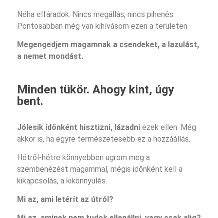
Néha elfáradok. Nincs megállás, nincs pihenés.
Pontosabban még van kihívásom ezen a területen.
Megengedjem magamnak a csendeket, a lazulást,
a nemet mondást.
Minden tükör. Ahogy kint, úgy
bent.
Jólesik időnként hisztizni, lázadni
ezek ellen. Még
akkor is, ha egyre természetesebb ez a hozzáállás.
Hétről-hétre könnyebben ugrom meg a
szembenézést magammal, mégis időnként kell a
kikapcsolás, a kikönnyülés.
Mi az, ami letérít az útról?
Mi az, aminek nem tudok ellenállni, vagy csak alig?