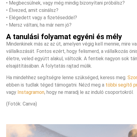
• Megbecsülnek, vagy még mindig bizonyítani próbálsz?
• Élvezed, amit csinálsz?
• Elégedett vagy a fizetéseddel?
• Mersz váltani, ha már nem jó?
A tanulási folyamat egyéni és mély
Mindenkinek más az az út, amelyen végig kell mennie, mire való
vállalkozását. Fontos ezért, hogy felismerd, a vállalkozás öni
életre, veled együtt alakul, változik. A fentiek nagyon sok 
elsajátításában. A folytatás rajtad múlik.
Ha mindehhez segítségre lenne szükséged, keress meg.
Szo
ebben is tudlak téged támogatni. Nézd meg a
többi segítő 
vagy
Instagramon
, hogy ne maradj le az induló csoportokról.
(Fotók: Canva)