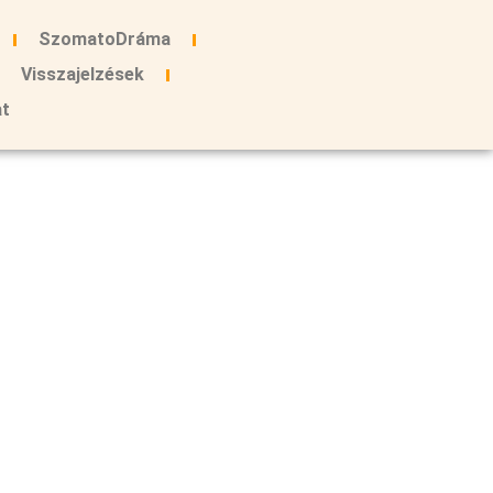
SzomatoDráma
Visszajelzések
at