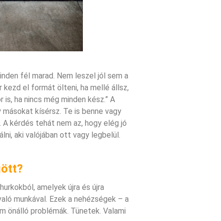
nden fél marad. Nem leszel jól sem a
 kezd el formát ölteni, ha mellé állsz,
is, ha nincs még minden kész.” A
y másokat kísérsz. Te is benne vagy
 A kérdés tehát nem az, hogy elég jó
ni, aki valójában ott vagy legbelül.
ött?
hurkokból, amelyek újra és újra
 való munkával. Ezek a nehézségek – a
nem önálló problémák. Tünetek. Valami