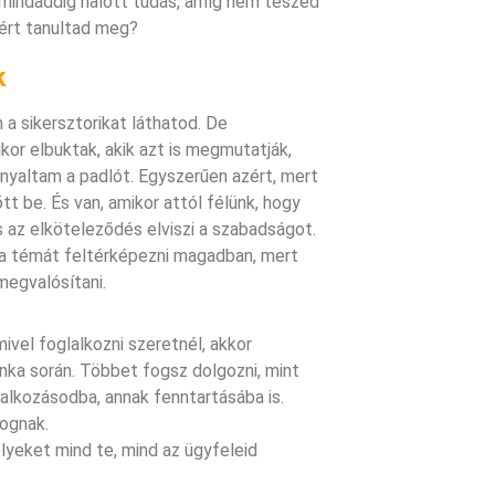
 mindaddig halott tudás, amíg nem teszed
miért tanultad meg?
k
 a sikersztorikat láthatod. De
ikor elbuktak, akik azt is megmutatják,
l nyaltam a padlót. Egyszerűen azért, mert
 be. És van, amikor attól félünk, hogy
s az elköteleződés elviszi a szabadságot.
 a témát feltérképezni magadban, mert
megvalósítani.
vel foglalkozni szeretnél, akkor
nka során. Többet fogsz dolgozni, mint
lalkozásodba, annak fenntartásába is.
fognak.
elyeket mind te, mind az ügyfeleid