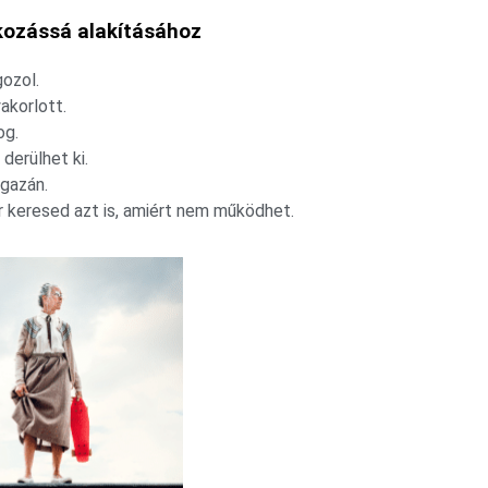
lkozássá alakításához
ozol.
akorlott.
og.
derülhet ki.
igazán.
 keresed azt is, amiért nem működhet.