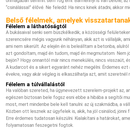
önmagában semmit sem fog érni. Bármennyi is van belőle, az
“csinálással” élővé. Ne feledd: Ha nincs kinek átadni, akkor 
Belső félelmek, amelyek visszatartana
Félelem a láthatóságtól
A bukásaival senki sem büszkélkedik; a közösségi felületeken
szerencsére mégis vagyunk néhányan, akik azt is vállalják, am
ami nem sikerült. Az elején én is beleálltam a betonba, alulró
azt gondoltam, majd én tudom, majd én megmutatom. Nem jött
bejön? Hogy onnantól már nincs menekülés, nincs visszaút, é
A kudarcot és a sikert egyaránt nehéz megélni. Érdemes ezt
évekre, vagy akár végleg is elkaszálhatja azt, amit szeretnél 
Félelem a túlvállalástól
Ha valóban szereted, ha úgynevezett szerelem-projekt az, ami
egészen biztosan bele fogsz esni ebbe a hibába a segítői mu
most, mert mindenbe bele kell tanulni: az új szakmádba, a vál
Közben ott lesznek az ügyfelek is, akik, ha jól csinálod, jönni 
Erre érdemes tudatosan készülni. Kialakítani a határokat, am
folyamatosan feszegetni fogtok.