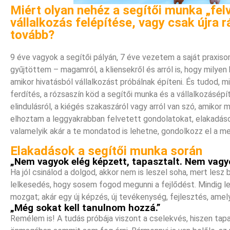
Miért olyan nehéz a segítői munka „felv
vállalkozás felépítése, vagy csak újra 
tovább?
9 éve vagyok a segítői pályán, 7 éve vezetem a saját praxiso
gyűjtöttem – magamról, a kliensekről és arról is, hogy milye
amikor hivatásból vállalkozást próbálnak építeni. És tudod, 
ferdítés, a rózsaszín köd a segítői munka és a vállalkozásépí
elindulásról, a kiégés szakaszáról vagy arról van szó, amikor
elhoztam a leggyakrabban felvetett gondolatokat, elakadás
valamelyik akár a te mondatod is lehetne, gondolkozz el a m
Elakadások a segítői munka során
„Nem vagyok elég képzett, tapasztalt. Nem vagyo
Ha jól csinálod a dolgod, akkor nem is leszel soha, mert lesz 
lelkesedés, hogy sosem fogod megunni a fejlődést. Mindig le
mozgat; akár egy új képzés, új tevékenység, fejlesztés, amelyh
„Még sokat kell tanulnom hozzá.”
Remélem is! A tudás próbája viszont a cselekvés, hiszen tapas