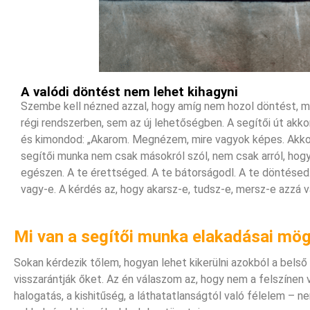
A valódi döntést nem lehet kihagyni
Szembe kell nézned azzal, hogy amíg nem hozol döntést, mi
régi rendszerben, sem az új lehetőségben. A segítői út akkor
és kimondod: „Akarom. Megnézem, mire vagyok képes. Akkor 
segítői munka nem csak másokról szól, nem csak arról, hog
egészen. A te érettséged. A te bátorságodl. A te döntésed.
vagy-e. A kérdés az, hogy akarsz-e, tudsz-e, mersz-e azzá vál
Mi van a segítői munka elakadásai mög
Sokan kérdezik tőlem, hogyan lehet kikerülni azokból a belső 
visszarántják őket. Az én válaszom az, hogy nem a felszínen
halogatás, a kishitűség, a láthatatlanságtól való félelem – 