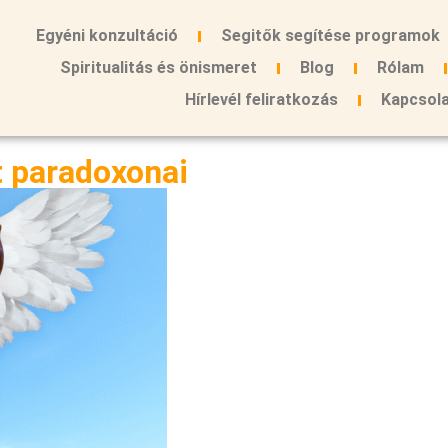
Egyéni konzultáció
Segitők segítése programok
Spiritualitás és önismeret
Blog
Rólam
Hírlevél feliratkozás
Kapcsol
t paradoxonai