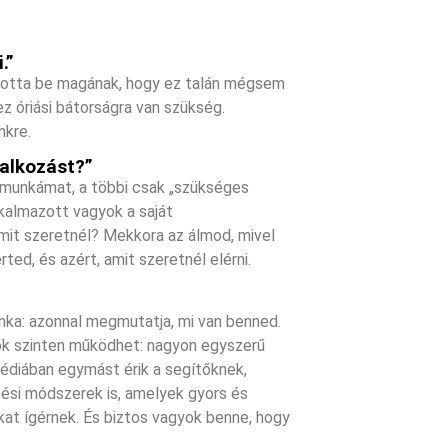
.”
allotta be magának, hogy ez talán mégsem
ez óriási bátorságra van szükség.
nkre.
lalkozást?”
 munkámat, a többi csak „szükséges
lkalmazott vagyok a saját
 mit szeretnél? Mekkora az álmod, mivel
ed, és azért, amit szeretnél elérni.
nka: azonnal megmutatja, mi van benned.
ok szinten működhet: nagyon egyszerű
médiában egymást érik a segítőknek,
tési módszerek is, amelyek gyors és
at ígérnek. És biztos vagyok benne, hogy