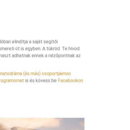
ban elindítja a saját segítői
smereti út is egyben. A tükröd. Te hívod
támaszt adhatnak ennek a nézőpontnak az
matodráma (és más) csoportjaimon
programomat
is és kövess be
Facebookon