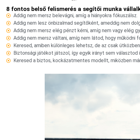
8 fontos belső felismerés a segítői munka válla
Addig nem mersz belevágni, amíg a hiányokra fókuszálsz.
Addig nem lesz önbizalmad segítőként, ameddig nem dolg
Addig nem mersz elég pénzt kérni, amíg nem vagy elég gy
Addig nem mersz váltani, amíg nem látod, hogy működni f
Keresed, amiben különleges lehetsz, de az csak útközben 
Biztonsági játékot játszol, így egyik irányt sem választod 
Keresed a biztos, kockázatmentes modellt, miközben már