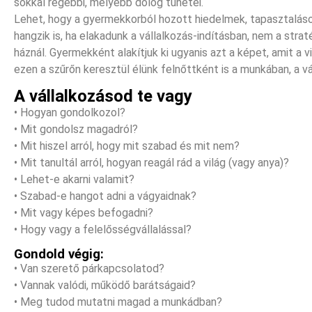
sokkal régebbi, mélyebb dolog tünetei.
Lehet, hogy a gyermekkorból hozott hiedelmek, tapasztalások
hangzik is, ha elakadunk a vállalkozás-indításban, nem a strat
háznál. Gyermekként alakítjuk ki ugyanis azt a képet, amit a vi
ezen a szűrőn keresztül élünk felnőttként is a munkában, a v
A vállalkozásod te vagy
• Hogyan gondolkozol?
• Mit gondolsz magadról?
• Mit hiszel arról, hogy mit szabad és mit nem?
• Mit tanultál arról, hogyan reagál rád a világ (vagy anya)?
• Lehet-e akarni valamit?
• Szabad-e hangot adni a vágyaidnak?
• Mit vagy képes befogadni?
• Hogy vagy a felelősségvállalással?
Gondold végig:
• Van szerető párkapcsolatod?
• Vannak valódi, működő barátságaid?
• Meg tudod mutatni magad a munkádban?