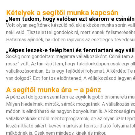
Kételyek a segítői munka kapcsán
„Nem tudom, hogy valóban ezt akarom-e csinálni
Volt olyan segítőnek készülő nő, aki a közös munka során v
neki való. Tisztelettel gondolok rá, mert ennek felismeréséh
Hatalmas ajándék, ha időben rájövünk az esetleges tévedésü
„Képes leszek-e felépíteni és fenntartani egy vál
Sokáig nem gondoltam magamra vállalkozóként. Csináltam a
rossz” volt. Aztán rájöttem, hogy tulajdonképpen csak egy a
vállalkozásomban. Ez is egy fejlődési folyamat. A kérdés: Te
van dolgod? Ezt fontos eldöntened. A vállalkozásod legyen ért
A segítői munka ára – a pénz
A pénzzel dolgozni szerintem az egyik legjobb önismereti mu
Milyen hiedelmek, minták, sémák mozgatnak. A vállalkozás s
módon is elindítható és nagyon bonyolultan is. A közösségi 
vállalkozóknak szóló mentorprogramok, de az olyan üzletépí
kiszámítható sikert, kevés munkával fenntartható folyamatok
működnek is. Csak nem mindegy, kinek és mikor.