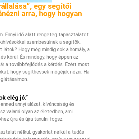
állalása”, egy segítői
ránézni arra, hogy hogyan
m. Ennyi idő alatt rengeteg tapasztalatot
n kihívásokkal szembesülnek a segítők,
mit látok? Hogy még mindig sok a homály, a
tés körül. És mindegy, hogy éppen az
 már a továbbfejlődés a kérdés. Ezért most
okat, hogy segíthessek mögéjük nézni. Ha
eglátásaimon.
k elég jó.”
benned annyi alázat, kíváncsiság és
sz valami olyan az életedben, ami
ez újra és újra tanulni fogsz.
ztalat nélkül, gyakorlat nélkül a tudás