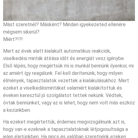
Mást szeretnél? Másként?
Minden igyekezeted ellenére
mégsem sikerül?
Miért?!?!
Mert az évek alatt kialakult automatikus reakciók,
viselkedési minták átírása időt és energiát vesz igénybe.
Első lépés, hogy megértsük mi is munkál bennünk ilyenkor, mi
az amiért így reagálunk. Fel kell derítenünk, hogy milyen
élmények, tapasztalatok vezettek a kialakulásukhoz. Mert
ezeket a viselkedésmintákat valamiért kialakítottuk és
éveken keresztül jó szolgálatot tettek nekünk. Védtek,
óvtak bennünket, vagy az is lehet, hogy nem volt más eszköz
a kezünkben.
Ha ezeket megértettük, érdemes megvizsgálnunk azt is,
hogy van-e ezeknek a tapasztalatoknak létjogosultsága a
jelen életünkben.
Ha nincs és valóban szeretnénk ezeken