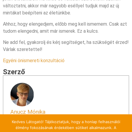
változtatni, akkor már nagyobb eséllyel tudjuk majd az új
mintákat beépíteni az életünkbe.
Ahhoz, hogy elengedjem, előbb meg kell ismernem. Csak azt
tudom elengedni, amit már ismerek. Ez a kulcs.
Ne add fel, gyakorolj és kérj segítséget, ha szükségét érzed!
Várlak szeretettel!
Egyéni önismereti konzultáció
Szerző
Anucz Mónika
Kedves Látogató! Tájékoztatjuk, hogy a honlap felhasználói
View all posts
élmény fokozásának érdekében sütiket alkalmazunk. A