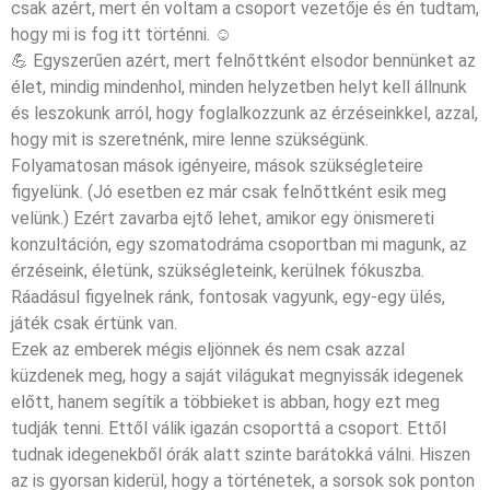
csak azért, mert én voltam a csoport vezetője és én tudtam,
hogy mi is fog itt történni. ☺
💪 Egyszerűen azért, mert felnőttként elsodor bennünket az
élet, mindig mindenhol, minden helyzetben helyt kell állnunk
és leszokunk arról, hogy foglalkozzunk az érzéseinkkel, azzal,
hogy mit is szeretnénk, mire lenne szükségünk.
Folyamatosan mások igényeire, mások szükségleteire
figyelünk. (Jó esetben ez már csak felnőttként esik meg
velünk.) Ezért zavarba ejtő lehet, amikor egy önismereti
konzultáción, egy szomatodráma csoportban mi magunk, az
érzéseink, életünk, szükségleteink, kerülnek fókuszba.
Ráadásul figyelnek ránk, fontosak vagyunk, egy-egy ülés,
játék csak értünk van.
Ezek az emberek mégis eljönnek és nem csak azzal
küzdenek meg, hogy a saját világukat megnyissák idegenek
előtt, hanem segítik a többieket is abban, hogy ezt meg
tudják tenni. Ettől válik igazán csoporttá a csoport. Ettől
tudnak idegenekből órák alatt szinte barátokká válni. Hiszen
az is gyorsan kiderül, hogy a történetek, a sorsok sok ponton