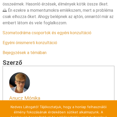
összeérnek. Hasonló érzések, élmények kötik össze őket.
🌅 Én ezekre a momentumokra emlékszem, mert a probléma
csak elhozza őket. Ahogy belépnek az ajtón, onnantól már az
embert látom és vele foglalkozom.
Szomatodráma csoportok és egyéni konzultáció
Egyéni önismereti konzultáció
Bejegyzések a témában
Szerző
Anucz Mónika
Kedves Látogató! Tájékoztatjuk, hogy a honlap felhasználói
View all posts
élmény fokozásának érdekében sütiket alkalmazunk. A