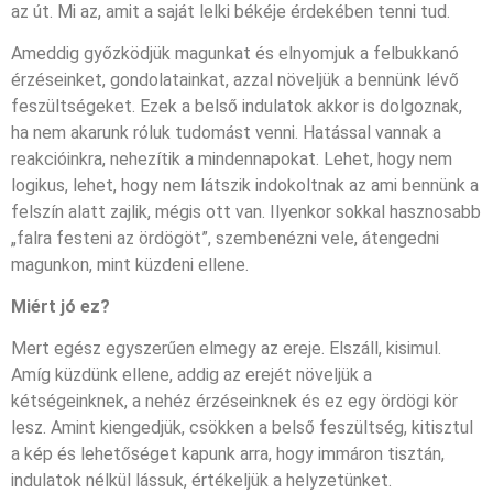
az út. Mi az, amit a saját lelki békéje érdekében tenni tud.
Ameddig győzködjük magunkat és elnyomjuk a felbukkanó
érzéseinket, gondolatainkat, azzal növeljük a bennünk lévő
feszültségeket. Ezek a belső indulatok akkor is dolgoznak,
ha nem akarunk róluk tudomást venni. Hatással vannak a
reakcióinkra, nehezítik a mindennapokat. Lehet, hogy nem
logikus, lehet, hogy nem látszik indokoltnak az ami bennünk a
felszín alatt zajlik, mégis ott van. Ilyenkor sokkal hasznosabb
„falra festeni az ördögöt”, szembenézni vele, átengedni
magunkon, mint küzdeni ellene.
Miért jó ez?
Mert egész egyszerűen elmegy az ereje. Elszáll, kisimul.
Amíg küzdünk ellene, addig az erejét növeljük a
kétségeinknek, a nehéz érzéseinknek és ez egy ördögi kör
lesz. Amint kiengedjük, csökken a belső feszültség, kitisztul
a kép és lehetőséget kapunk arra, hogy immáron tisztán,
indulatok nélkül lássuk, értékeljük a helyzetünket.