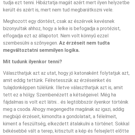
tudja ezt tenni. Hibáztatja magát azért mert ilyen helyzetbe
került és azért is, mert nem tud megbarátkozni vele.
Meghozott egy döntést, csak az észérvek kevésnek
bizonyultak ahhoz, hogy a lelke is befogadja a protézist,
elfogadja ezt az állapotot. Nem volt könnyű ezzel
szembesülni a szőnyegen.
Az érzéseit nem tudta
megváltoztatni semmilyen logika.
Mit tudunk ilyenkor tenni?
Választhatjuk azt az utat, hogy jó katonaként folytatjuk azt,
amit eddig tettünk. Félretesszük az érzéseinket és
tulajdonképpen túlélünk. Illetve választhatjuk azt is, amit
tett ez a hölgy. Szembenézett a kétségeivel. Még ha
fájdalmas is volt ezt látni… és legtöbbször ilyenkor történik
meg a csoda. Ahogy megengedte magának az igazi, addig
megbújó érzéseit, kimondta a gondolatait, a félelmeit,
kiment a feszültség, elkezdett átalakulni a történet. Sokkal
békésebbé vált a terep, kitisztult a kép és felsejlett előtte