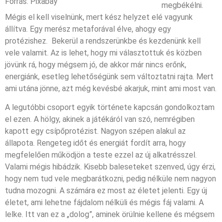
Forrás: Pixabay
megbékélni.
Mégis el kell viselnünk, mert kész helyzet elé vagyunk
állítva. Egy merész metaforával élve, ahogy egy
protézishez. Bekerül a rendszerünkbe és kezdenünk kell
vele valamit. Az is lehet, hogy mi választottuk és közben
jövünk rá, hogy mégsem jó, de akkor már nincs erőnk,
energiánk, esetleg lehetőségünk sem változtatni rajta. Mert
ami utána jönne, azt még kevésbé akarjuk, mint ami most van.
A legutóbbi csoport egyik története kapcsán gondolkoztam
el ezen. A hölgy, akinek a játékáról van szó, nemrégiben
kapott egy csípőprotézist. Nagyon szépen alakul az
állapota. Rengeteg időt és energiát fordít arra, hogy
megfelelően működjön a teste ezzel az új alkatrésszel.
Valami mégis hibádzik. Kisebb baleseteket szenved, úgy érzi,
hogy nem tud vele megbarátkozni, pedig nélküle nem nagyon
tudna mozogni. A számára ez most az életet jelenti. Egy új
életet, ami lehetne fájdalom nélküli és mégis fáj valami. A
lelke. Itt van ez a „dolog”, aminek örülnie kellene és mégsem