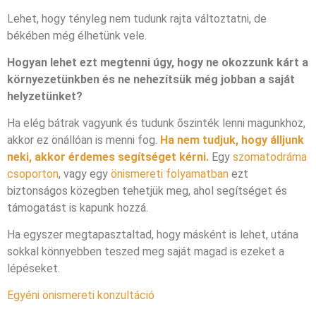
Lehet, hogy tényleg nem tudunk rajta változtatni, de
békében még élhetünk vele.
Hogyan lehet ezt megtenni úgy, hogy ne okozzunk kárt a
környezetünkben és ne nehezítsük még jobban a saját
helyzetünket?
Ha elég bátrak vagyunk és tudunk őszinték lenni magunkhoz,
akkor ez önállóan is menni fog.
Ha nem tudjuk, hogy álljunk
neki, akkor érdemes segítséget kérni.
Egy
szomatodráma
csoporton
, vagy egy
önismereti folyamatban
ezt
biztonságos közegben tehetjük meg, ahol segítséget és
támogatást is kapunk hozzá.
Ha egyszer megtapasztaltad, hogy másként is lehet, utána
sokkal könnyebben teszed meg saját magad is ezeket a
lépéseket.
Egyéni önismereti konzultáció