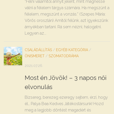
“Félni valamitől annyit jelent, mint mágnessé
válni a félelem tárgya számára. Ha megszűnt a
félelem, megszűnt a vonzás.” (Szepes Mária:
Vörös oroszlán) Amitől félünk, azt igyekszünk
árnyékban tartani. Rá sem nézni, halogatni.
Legyen az...
CSALÁDÁLLÍTÁS
/
EGYÉB KATEGÓRIA
/
ÖNISMERET
/
SZOMATODRÁMA
2021.07.26.
Most én Jövök! – 3 napos női
elvonulás
Bizsereg, berezeg ezeregy sejtem, érzi, hogy
él… Palya Bea Kedves Játékostársunk! Hozd
meg a legjobb döntést magadért és