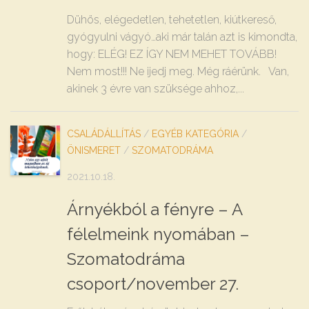
Dühös, elégedetlen, tehetetlen, kiútkereső,
gyógyulni vágyó…aki már talán azt is kimondta,
hogy: ELÉG! EZ ÍGY NEM MEHET TOVÁBB!
Nem most!!! Ne ijedj meg. Még ráérünk. Van,
akinek 3 évre van szüksége ahhoz,...
CSALÁDÁLLÍTÁS
/
EGYÉB KATEGÓRIA
/
ÖNISMERET
/
SZOMATODRÁMA
2021.10.18.
Árnyékból a fényre – A
félelmeink nyomában –
Szomatodráma
csoport/november 27.