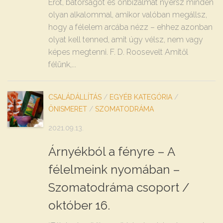
Erőt, bátorságot és önbizalmat nyersz minden
olyan alkalommal, amikor valóban megállsz,
hogy a félelem arcába nézz – ehhez azonban
olyat kell tenned, amit úgy vélsz, nem vagy
képes megtenni. F. D. Roosevelt Amitől
félünk,...
CSALÁDÁLLÍTÁS
/
EGYÉB KATEGÓRIA
/
ÖNISMERET
/
SZOMATODRÁMA
2021.09.13.
Árnyékból a fényre – A
félelmeink nyomában –
Szomatodráma csoport /
október 16.