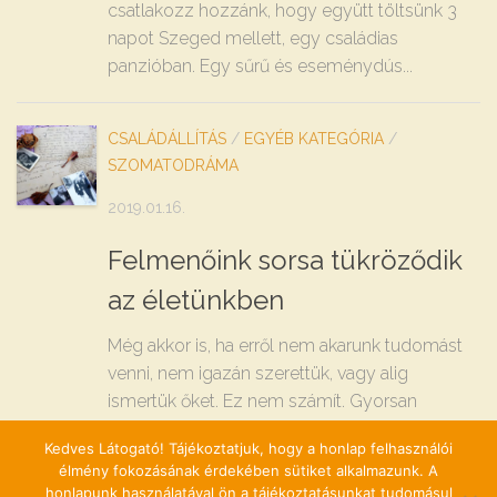
csatlakozz hozzánk, hogy együtt töltsünk 3
napot Szeged mellett, egy családias
panzióban. Egy sűrű és eseménydús...
CSALÁDÁLLÍTÁS
/
EGYÉB KATEGÓRIA
/
SZOMATODRÁMA
2019.01.16.
Felmenőink sorsa tükröződik
az életünkben
Még akkor is, ha erről nem akarunk tudomást
venni, nem igazán szerettük, vagy alig
ismertük őket. Ez nem számít. Gyorsan
rájöhetünk erre, ha jobban utána kérdezünk,
Kedves Látogató! Tájékoztatjuk, hogy a honlap felhasználói
hogyan éltek szüleink, nagyszüleink és más
élmény fokozásának érdekében sütiket alkalmazunk. A
felmenőink. Érdekes...
honlapunk használatával ön a tájékoztatásunkat tudomásul