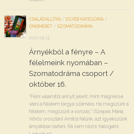
CSALÁDÁLLÍTÁS
/
EGYÉB KATEGÓRIA
/
ÖNISMERET
/
SZOMATODRÁMA
2021.09.13.
Árnyékból a fényre – A
félelmeink nyomában –
Szomatodráma csoport /
október 16.
“Félni valamitől annyit jelent, mint mágnessé
válni a félelem tárgya számára. Ha megszűnt a
félelem, megszűnt a vonzás.” (Szepes Mária:
Vörös oroszlán) Amitől félünk, azt igyekszünk
árnyékban tartani. Rá sem nézni, halogatni.
Legyen az...