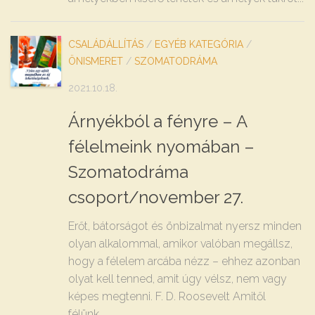
CSALÁDÁLLÍTÁS
/
EGYÉB KATEGÓRIA
/
ÖNISMERET
/
SZOMATODRÁMA
2021.10.18.
Árnyékból a fényre – A
félelmeink nyomában –
Szomatodráma
csoport/november 27.
Erőt, bátorságot és önbizalmat nyersz minden
olyan alkalommal, amikor valóban megállsz,
hogy a félelem arcába nézz – ehhez azonban
olyat kell tenned, amit úgy vélsz, nem vagy
képes megtenni. F. D. Roosevelt Amitől
félünk,...