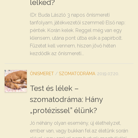
lelked?
(Dr. Buda László 3 napos önismereti
tanfolyam, játékvezetői szemmel) Első nap:
péntek. Korán kelek. Reggel még van egy
kliensem, utána pont útba esik a papírbolt.
Füzetet kell vennem, hiszen jövő héten
kezdődik az önismereti...
ÖNISMERET
/
SZOMATODRÁMA
2019.07.20.
Test és lélek –
szomatodráma: Hány
„protézissel” élünk?
Jó néhány olyan esemény, új élethelyzet,
ember van, vagy bukkan fel az életünk során