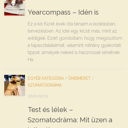
Yearcompass – Idén is
Ez a kis füzet évek óta társam a lezárásban,
tervezésben. Az idei egy kicsit más, mint az
eddigiek. Ezért gondoltam, hogy megosztom
a tapasztalataimat, valamint néhány gyakorlati
tippet, amelyek neked is hasznosak lehetnek.
Ha...
EGYÉB KATEGÓRIA
/
ÖNISMERET
/
SZOMATODRÁMA
2020.02.10.
Test és lélek –
Szomatodráma: Mit üzen a