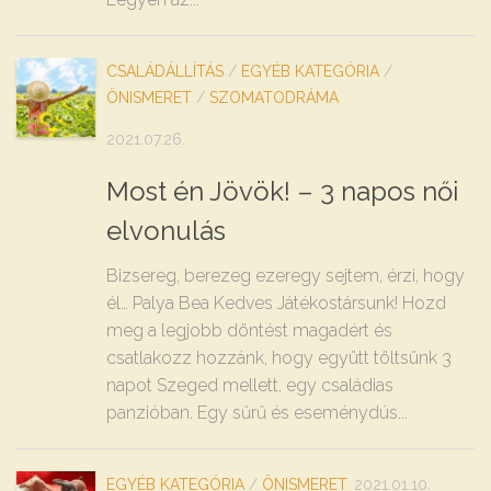
CSALÁDÁLLÍTÁS
/
EGYÉB KATEGÓRIA
/
ÖNISMERET
/
SZOMATODRÁMA
2021.07.26.
Most én Jövök! – 3 napos női
elvonulás
Bizsereg, berezeg ezeregy sejtem, érzi, hogy
él… Palya Bea Kedves Játékostársunk! Hozd
meg a legjobb döntést magadért és
csatlakozz hozzánk, hogy együtt töltsünk 3
napot Szeged mellett, egy családias
panzióban. Egy sűrű és eseménydús...
EGYÉB KATEGÓRIA
/
ÖNISMERET
2021.01.10.