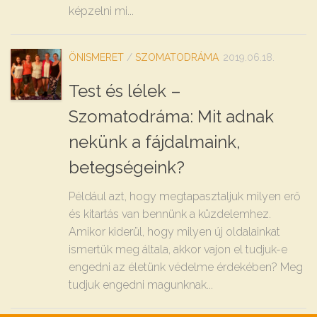
képzelni mi...
ÖNISMERET
/
SZOMATODRÁMA
2019.06.18.
Test és lélek –
Szomatodráma: Mit adnak
nekünk a fájdalmaink,
betegségeink?
Például azt, hogy megtapasztaljuk milyen erő
és kitartás van bennünk a küzdelemhez.
Amikor kiderül, hogy milyen új oldalainkat
ismertük meg általa, akkor vajon el tudjuk-e
engedni az életünk védelme érdekében? Meg
tudjuk engedni magunknak...