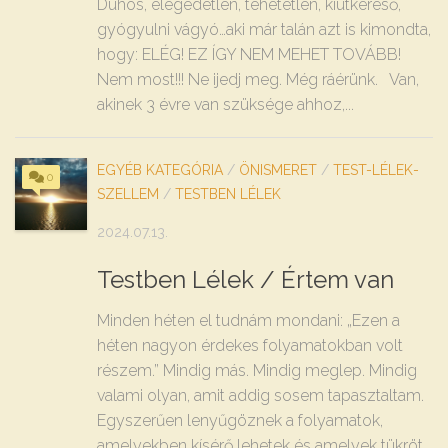
Dühös, elégedetlen, tehetetlen, kiútkereső,
gyógyulni vágyó…aki már talán azt is kimondta,
hogy: ELÉG! EZ ÍGY NEM MEHET TOVÁBB!
Nem most!!! Ne ijedj meg. Még ráérünk. Van,
akinek 3 évre van szüksége ahhoz,...
EGYÉB KATEGÓRIA
/
ÖNISMERET
/
TEST-LÉLEK-
0
SZELLEM
/
TESTBEN LÉLEK
2024.07.13.
Testben Lélek / Értem van
Minden héten el tudnám mondani: „Ezen a
héten nagyon érdekes folyamatokban volt
részem.” Mindig más. Mindig meglep. Mindig
valami olyan, amit addig sosem tapasztaltam.
Egyszerűen lenyűgöznek a folyamatok,
amelyekben kísérő lehetek és amelyek tükröt...