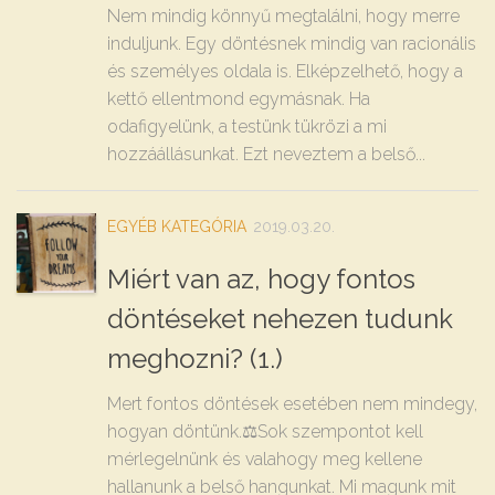
Nem mindig könnyű megtalálni, hogy merre
induljunk. Egy döntésnek mindig van racionális
és személyes oldala is. Elképzelhető, hogy a
kettő ellentmond egymásnak. Ha
odafigyelünk, a testünk tükrözi a mi
hozzáállásunkat. Ezt neveztem a belső...
EGYÉB KATEGÓRIA
2019.03.20.
Miért van az, hogy fontos
döntéseket nehezen tudunk
meghozni? (1.)
Mert fontos döntések esetében nem mindegy,
hogyan döntünk.⚖️Sok szempontot kell
mérlegelnünk és valahogy meg kellene
hallanunk a belső hangunkat. Mi magunk mit