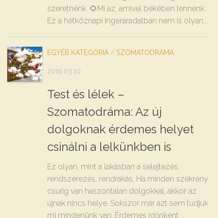
szeretnénk. 🌻Mi az, amivel békében lennénk.
Ez a hétköznapi ingeráradatban nem is olyan...
EGYÉB KATEGÓRIA
/
SZOMATODRÁMA
2019.03.10.
Test és lélek –
Szomatodráma: Az új
dolgoknak érdemes helyet
csinálni a lelkünkben is
Ez olyan, mint a lakásban a selejtezés,
rendszerezés, rendrakás. Ha minden szekrény
csurig van haszontalan dolgokkal, akkor az
újnak nincs helye. Sokszor már azt sem tudjuk
mi mindenünk van. Érdemes időnként