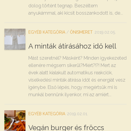
dolog történt tegnap. Beszéltem
anyukámmal, aki kicsit bosszankodott is, de...
EGYÉB KATEGÓRIA
/
ÖNISMERET
2019.02.05.
A minták átírásához idő kell
Mást szeretnél? Másként? Minden igyekezeted
ellenére mégsem sikerül?Miért?!?! Mert az
évek alatt kialakult automatikus reakciók,
viselkedési minták átírása időt és energiát vesz
igénybe. Első lépés, hogy megértsük mi is
munkál bennünk ilyenkor, mi az amiért...
EGYÉB KATEGÓRIA
2019.02.01.
Vegán burger és fröccs