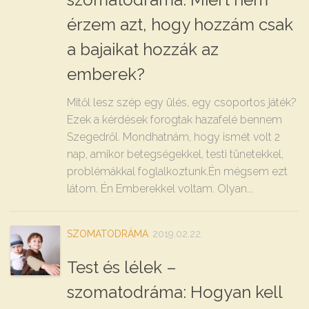
érzem azt, hogy hozzám csak
a bajaikat hozzák az
emberek?
Mitől lesz szép egy ülés, egy csoportos játék?
Ezek a kérdések forogtak hazafelé bennem
Szegedről. Mondhatnám, hogy ismét volt 2
nap, amikor betegségekkel, testi tünetekkel,
problémákkal foglalkoztunk.Én mégsem ezt
látom. Én Emberekkel voltam. Olyan...
SZOMATODRÁMA
2019.02.22.
Test és lélek –
szomatodráma: Hogyan kell