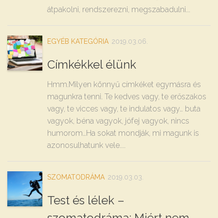
átpakolni, rendszerezni, megszabadulni...
EGYÉB KATEGÓRIA
2019.03.06.
Címkékkel élünk
Hmm.Milyen könnyű címkéket egymásra és
magunkra tenni. Te kedves vagy, te erőszakos
vagy, te vicces vagy, te indulatos vagy… buta
vagyok, béna vagyok, jófej vagyok, nincs
humorom…Ha sokat mondják, mi magunk is
azonosulhatunk vele....
SZOMATODRÁMA
2019.03.03.
Test és lélek –
szomatodráma: Miért nem