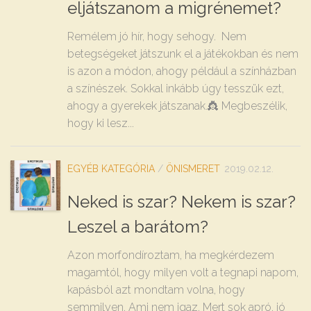
eljátszanom a migrénemet?
Remélem jó hír, hogy sehogy. Nem
betegségeket játszunk el a játékokban és nem
is azon a módon, ahogy például a színházban
a színészek. Sokkal inkább úgy tesszük ezt,
ahogy a gyerekek játszanak.👸 Megbeszélik,
hogy ki lesz...
EGYÉB KATEGÓRIA
/
ÖNISMERET
2019.02.12.
Neked is szar? Nekem is szar?
Leszel a barátom?
Azon morfondíroztam, ha megkérdezem
magamtól, hogy milyen volt a tegnapi napom,
kapásból azt mondtam volna, hogy
semmilyen. Ami nem igaz. Mert sok apró, jó