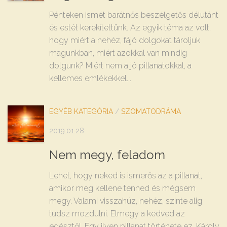
Pénteken ismét barátnős beszélgetős délutánt
és estét kerekítettünk. Az egyik téma az volt,
hogy miért a nehéz, fájó dolgokat tároljuk
magunkban, miért azokkal van mindig
dolgunk? Miért nem a jó pillanatokkal, a
kellemes emlékekkel...
EGYÉB KATEGÓRIA
/
SZOMATODRÁMA
2019.01.28.
Nem megy, feladom
Lehet, hogy neked is ismerős az a pillanat,
amikor meg kellene tenned és mégsem
megy. Valami visszahúz, nehéz, szinte alig
tudsz mozdulni. Elmegy a kedved az
egésztől. Egy ilyen pillanat története ez. Károly